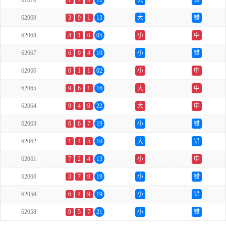
62070
1
7
3
11
大
错
62069
3
9
1
13
大
错
62068
4
1
0
05
小
中
62067
6
9
4
19
小
错
62066
0
1
1
02
小
中
62065
9
6
1
16
大
中
62064
9
4
9
22
大
中
62063
6
6
7
19
小
错
62062
1
4
5
10
大
错
62061
7
2
4
13
小
中
62060
3
7
9
19
小
错
62059
6
4
9
19
小
错
62058
9
5
7
21
小
错