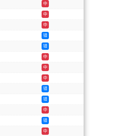
中
中
中
错
错
中
中
中
错
错
中
错
中