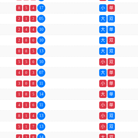
17
小
单
8
5
4
05
大
双
2
1
2
10
大
单
2
4
4
10
大
双
2
8
0
13
大
双
0
8
5
10
小
双
5
5
0
07
大
单
4
0
3
11
小
单
3
0
8
14
大
单
1
8
5
11
小
单
4
1
6
13
小
双
8
1
4
13
小
双
5
1
7
14
大
双
4
2
8