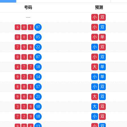
号码
预测
---
小
双
07
小
双
6
0
1
05
小
单
0
0
5
22
小
双
7
9
6
07
小
双
0
1
6
18
大
单
4
7
7
14
小
单
9
2
3
17
小
双
8
8
1
21
大
双
9
6
6
10
大
双
3
1
6
18
小
双
7
2
9
13
小
双
9
0
4