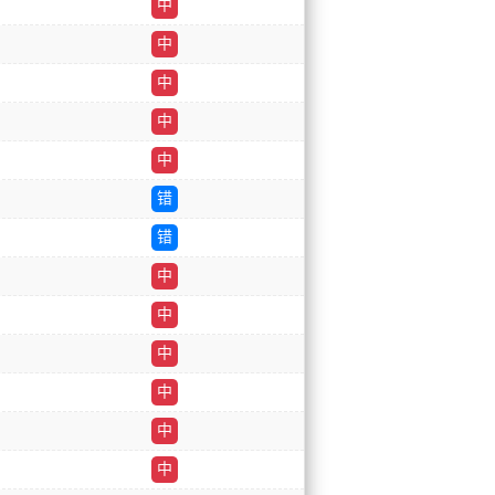
中
中
中
中
中
错
错
中
中
中
中
中
中