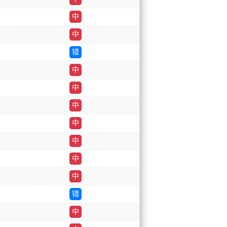
中
中
错
中
中
中
中
中
中
中
错
中