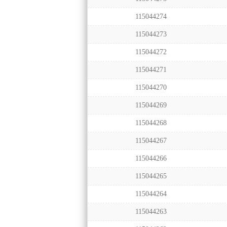
115044274
115044273
115044272
115044271
115044270
115044269
115044268
115044267
115044266
115044265
115044264
115044263