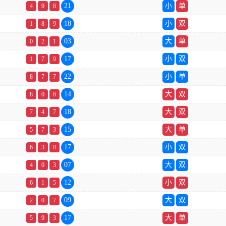
21
小
单
4
9
8
18
小
双
1
8
9
03
大
单
0
2
1
17
小
双
1
7
9
22
小
单
8
7
7
14
大
双
8
0
6
18
大
双
7
4
7
15
大
单
5
7
3
17
小
双
6
3
8
07
大
双
4
0
3
12
小
双
6
1
5
09
大
双
2
0
7
17
大
单
5
9
3