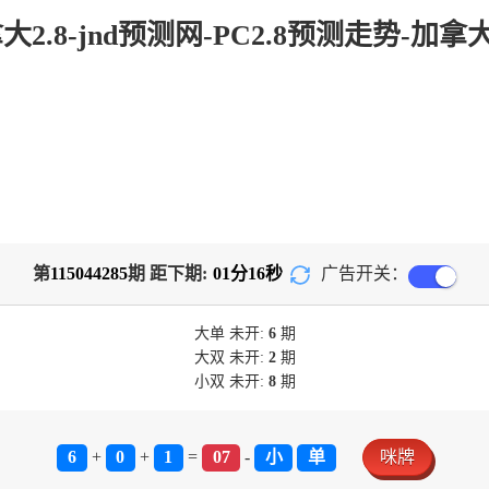
第
115044285
期 距下期:
01
分
15
秒
广告开关：
大单
未开:
6
期
大双
未开:
2
期
小双
未开:
8
期
6
+
0
+
1
=
07
-
小
单
咪牌