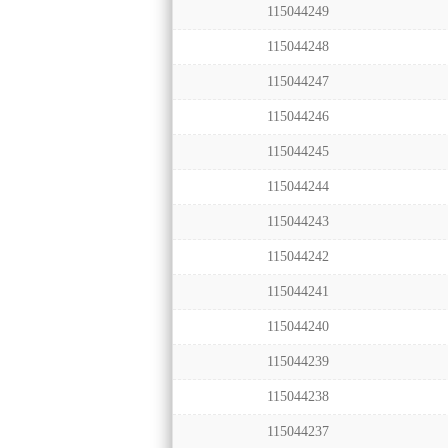
115044249
115044248
115044247
115044246
115044245
115044244
115044243
115044242
115044241
115044240
115044239
115044238
115044237