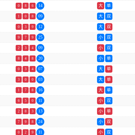
14
大
单
0
8
6
09
大
双
1
0
8
12
大
双
0
3
9
25
小
双
9
7
9
09
小
双
2
3
4
20
小
单
8
4
8
07
大
单
0
3
4
03
大
单
3
0
0
16
大
单
1
7
8
11
小
双
6
5
0
13
小
单
2
8
3
24
小
双
7
9
8
11
小
双
0
2
9