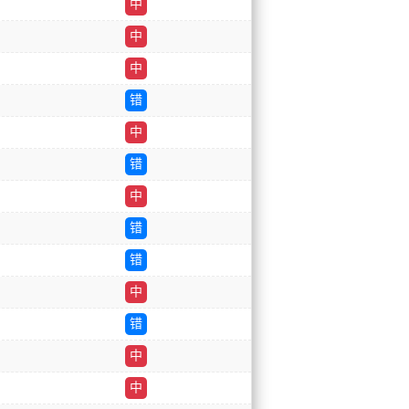
中
中
中
错
中
错
中
错
错
中
错
中
中