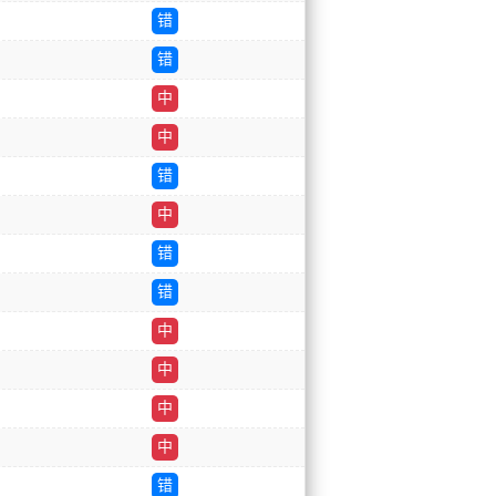
错
错
中
中
错
中
错
错
中
中
中
中
错