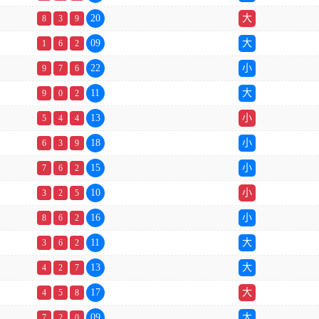
20
大
8
3
9
09
大
1
6
2
22
小
9
7
6
11
大
9
0
2
13
小
5
4
4
18
小
6
3
9
15
小
7
6
2
10
小
3
2
5
16
小
8
6
2
11
大
3
6
2
13
大
4
2
7
17
大
4
5
8
09
大
7
2
0