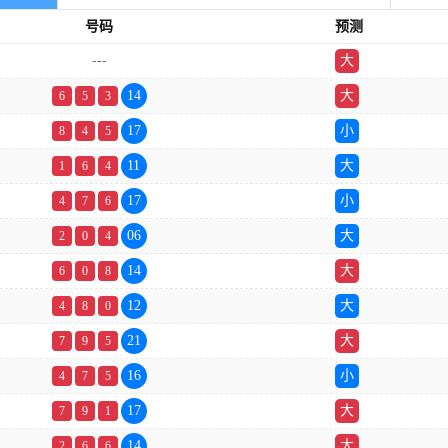
号码
预测
---
大
单
14
大
6
5
3
17
小
8
4
5
11
大
1
6
4
17
小
4
7
6
06
大
2
0
4
14
大
6
0
8
12
大
4
8
0
21
大
7
9
5
16
小
4
7
5
17
大
7
9
1
14
大
2
6
6