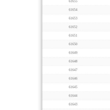
61655
61654
61653
61652
61651
61650
61649
61648
61647
61646
61645
61644
61643