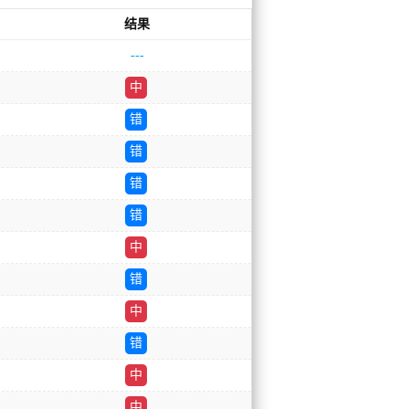
结果
---
中
错
错
错
错
中
错
中
错
中
中