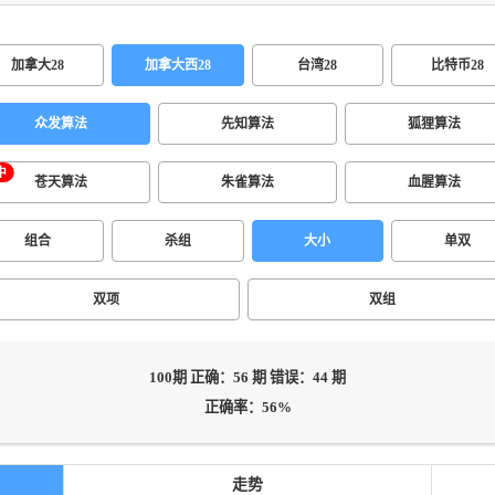
加拿大28
加拿大西28
台湾28
比特币28
众发算法
先知算法
狐狸算法
苍天算法
朱雀算法
血腥算法
组合
杀组
大小
单双
双项
双组
100期 正确：56 期 错误：44 期
正确率：56%
走势