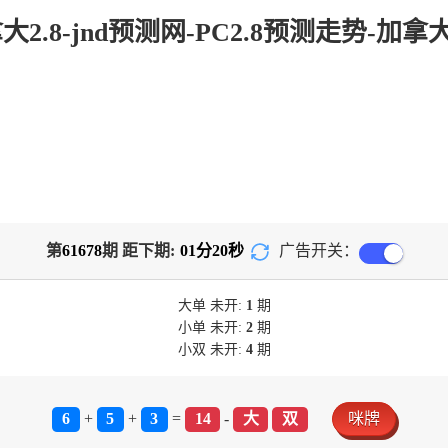
第
61678
期 距下期:
01
分
20
秒
广告开关：
大单
未开:
1
期
小单
未开:
2
期
小双
未开:
4
期
6
+
5
+
3
=
14
-
大
双
咪牌