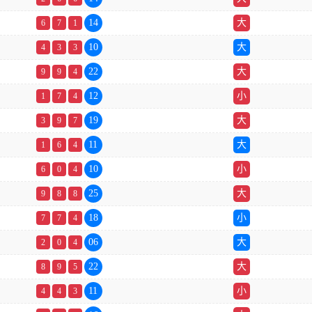
14
大
6
7
1
10
大
4
3
3
22
大
9
9
4
12
小
1
7
4
19
大
3
9
7
11
大
1
6
4
10
小
6
0
4
25
大
9
8
8
18
小
7
7
4
06
大
2
0
4
22
大
8
9
5
11
小
4
4
3