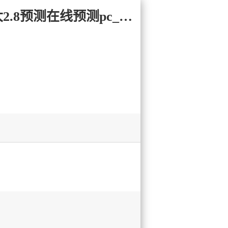
易记地址:28yc.com-加拿大2.8-jnd预测网-PC2.8预测走势-加拿大2.8预测在线预测pc_专注研究加拿大预测!