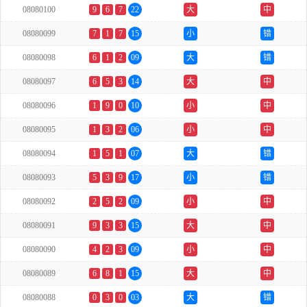
08080100
9
6
7
22
大
中
08080099
7
1
7
15
小
错
08080098
6
1
2
09
大
错
08080097
6
5
3
14
大
中
08080096
1
9
0
10
小
中
08080095
1
3
2
06
小
中
08080094
1
5
1
07
大
错
08080093
5
3
9
17
小
错
08080092
2
5
2
09
小
中
08080091
9
3
3
15
大
中
08080090
4
2
3
09
小
中
08080089
6
8
1
15
大
中
08080088
0
3
0
03
大
错