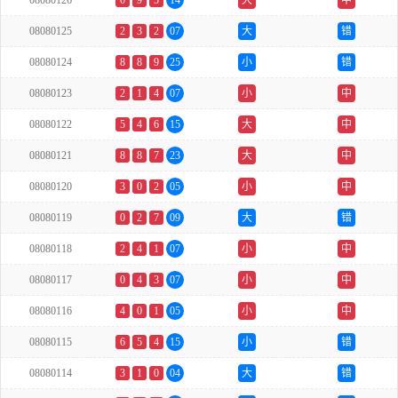
08080126
0
9
5
14
大
中
08080125
2
3
2
07
大
错
08080124
8
8
9
25
小
错
08080123
2
1
4
07
小
中
08080122
5
4
6
15
大
中
08080121
8
8
7
23
大
中
08080120
3
0
2
05
小
中
08080119
0
2
7
09
大
错
08080118
2
4
1
07
小
中
08080117
0
4
3
07
小
中
08080116
4
0
1
05
小
中
08080115
6
5
4
15
小
错
08080114
3
1
0
04
大
错