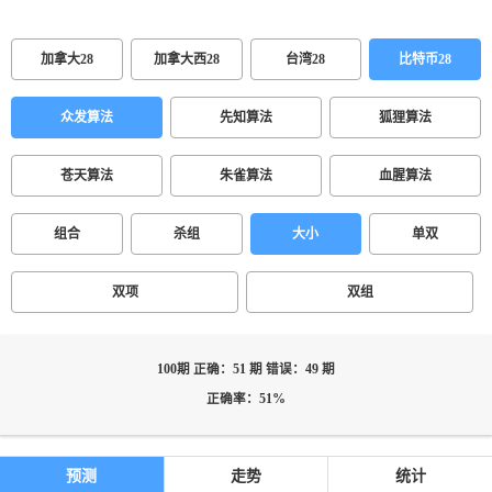
加拿大28
加拿大西28
台湾28
比特币28
众发算法
先知算法
狐狸算法
苍天算法
朱雀算法
血腥算法
组合
杀组
大小
单双
双项
双组
100期 正确：51 期 错误：49 期
正确率：51%
预测
走势
统计