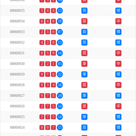
08060936
7
5
2
14
双
中
08060935
5
4
4
13
双
错
08060934
6
4
8
18
双
中
08060933
2
5
0
07
双
错
08060932
4
3
8
15
双
错
08060931
0
5
9
14
双
中
08060930
2
2
1
05
单
中
08060929
9
7
6
22
单
错
08060928
9
3
4
16
双
中
08060927
9
7
8
24
单
错
08060926
2
7
5
14
双
中
08060925
2
7
5
14
单
错
08060924
8
0
7
15
双
错