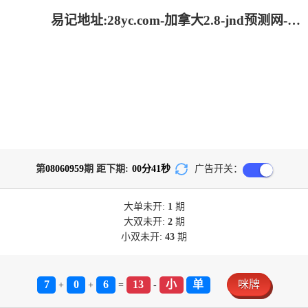
易记地址:28yc.com-加拿大2.8-jnd预测网-PC2.8预测走势-加拿大2.8预测在线预测pc_专注研究加拿大预测!
第
08060959
期 距下期:
00
分
41
秒
广告开关：
大单
未开:
1
期
大双
未开:
2
期
小双
未开:
43
期
7
0
6
13
小
单
咪牌
+
+
=
-