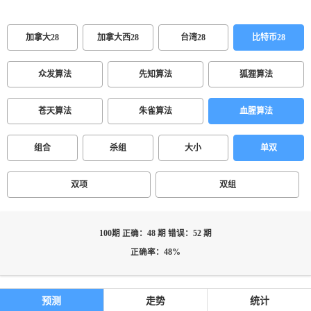
加拿大28
加拿大西28
台湾28
比特币28
众发算法
先知算法
狐狸算法
苍天算法
朱雀算法
血腥算法
组合
杀组
大小
单双
双项
双组
100期 正确：48 期 错误：52 期
正确率：48%
预测
走势
统计