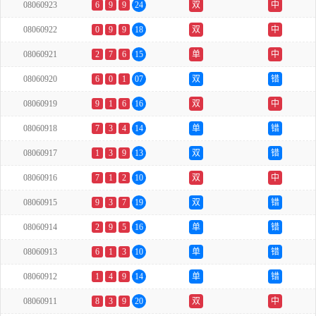
08060923
6
9
9
24
双
中
08060922
0
9
9
18
双
中
08060921
2
7
6
15
单
中
08060920
6
0
1
07
双
错
08060919
9
1
6
16
双
中
08060918
7
3
4
14
单
错
08060917
1
3
9
13
双
错
08060916
7
1
2
10
双
中
08060915
9
3
7
19
双
错
08060914
2
9
5
16
单
错
08060913
6
1
3
10
单
错
08060912
1
4
9
14
单
错
08060911
8
3
9
20
双
中