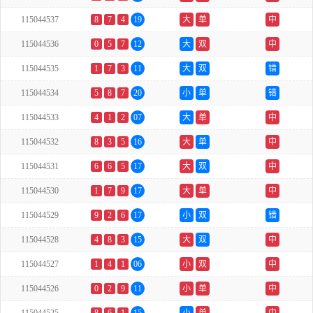
115044537
8
7
4
19
大
单
中
115044536
0
5
7
12
大
双
中
115044535
1
7
3
11
大
双
错
115044534
5
8
7
20
小
单
错
115044533
4
1
2
07
大
单
中
115044532
8
3
5
16
大
单
中
115044531
6
6
5
17
大
双
中
115044530
1
7
9
17
大
单
中
115044529
9
2
6
17
小
双
错
115044528
4
8
3
15
大
双
中
115044527
1
4
1
06
小
双
中
115044526
0
2
9
11
小
单
中