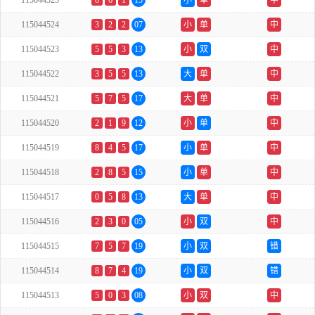
115044525
8
6
1
15
小
单
中
115044524
3
2
2
07
小
单
中
115044523
5
5
3
13
小
双
中
115044522
3
5
5
13
大
单
中
115044521
5
7
5
17
大
单
中
115044520
2
1
9
12
小
单
中
115044519
8
4
5
17
小
单
中
115044518
2
8
5
15
小
单
中
115044517
0
5
8
13
大
单
中
115044516
2
3
0
05
小
双
中
115044515
7
5
7
19
小
双
错
115044514
8
7
4
19
小
双
错
115044513
5
0
3
08
小
双
中