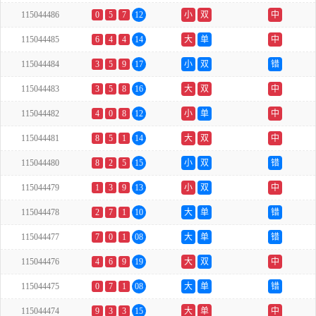
115044486
0
5
7
12
小
双
中
115044485
6
4
4
14
大
单
中
115044484
3
5
9
17
小
双
错
115044483
3
5
8
16
大
双
中
115044482
4
0
8
12
小
单
中
115044481
8
5
1
14
大
双
中
115044480
8
2
5
15
小
双
错
115044479
1
3
9
13
小
双
中
115044478
2
7
1
10
大
单
错
115044477
7
0
1
08
大
单
错
115044476
4
6
9
19
大
双
中
115044475
0
7
1
08
大
单
错
115044474
9
3
3
15
大
单
中