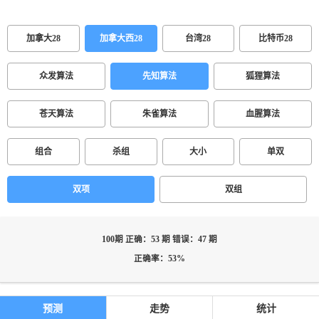
加拿大28
加拿大西28
台湾28
比特币28
众发算法
先知算法
狐狸算法
苍天算法
朱雀算法
血腥算法
组合
杀组
大小
单双
双项
双组
100期 正确：53 期 错误：47 期
正确率：53%
预测
走势
统计