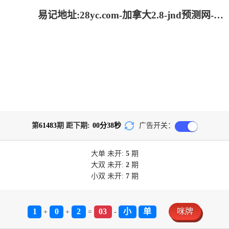
易记地址:28yc.com-加拿大2.8-jnd预测网-PC2.8预测走势-加拿大2.8预测在线预测pc_专注研究加拿大预测!
第
61483
期 距下期:
00
分
38
秒
广告开关：
大单
未开:
5
期
大双
未开:
2
期
小双
未开:
7
期
1
0
2
03
小
单
咪牌
+
+
=
-