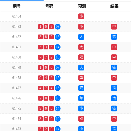
期号
号码
预测
结果
61484
---
小
---
61483
1
0
2
03
小
中
61482
3
8
2
13
大
错
61481
5
3
6
14
大
中
61480
7
7
2
16
双
中
61479
1
0
6
07
大
错
61478
9
4
2
15
单
中
61477
4
7
4
15
双
错
61476
2
0
8
10
单
错
61475
9
0
5
14
小
错
61474
3
7
0
10
双
中
61473
3
2
9
14
小
错