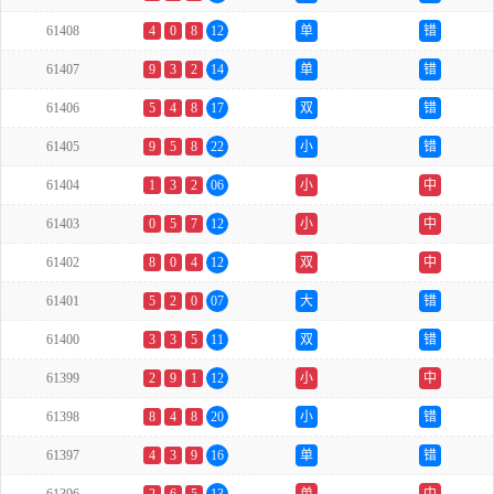
61408
4
0
8
12
单
错
61407
9
3
2
14
单
错
61406
5
4
8
17
双
错
61405
9
5
8
22
小
错
61404
1
3
2
06
小
中
61403
0
5
7
12
小
中
61402
8
0
4
12
双
中
61401
5
2
0
07
大
错
61400
3
3
5
11
双
错
61399
2
9
1
12
小
中
61398
8
4
8
20
小
错
61397
4
3
9
16
单
错