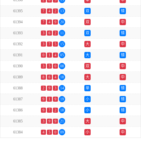
61396
2
6
5
13
单
中
61395
7
4
2
13
双
错
61394
7
4
9
20
双
中
61393
3
6
2
11
双
错
61392
3
7
5
15
大
中
61391
0
1
4
05
大
错
61390
3
5
0
08
双
中
61389
8
6
4
18
大
中
61388
2
9
3
14
单
错
61387
9
1
9
19
小
错
61386
9
7
2
18
小
错
61385
3
9
9
21
大
中
61384
4
5
0
09
小
中