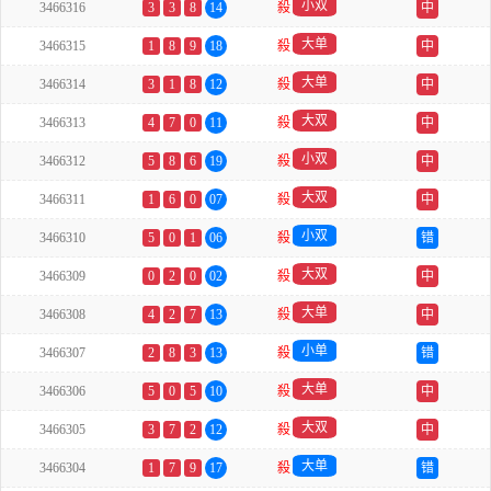
小双
3466316
3
3
8
14
殺
中
大单
3466315
1
8
9
18
殺
中
大单
3466314
3
1
8
12
殺
中
大双
3466313
4
7
0
11
殺
中
小双
3466312
5
8
6
19
殺
中
大双
3466311
1
6
0
07
殺
中
小双
3466310
5
0
1
06
殺
错
大双
3466309
0
2
0
02
殺
中
大单
3466308
4
2
7
13
殺
中
小单
3466307
2
8
3
13
殺
错
大单
3466306
5
0
5
10
殺
中
大双
3466305
3
7
2
12
殺
中
大单
3466304
1
7
9
17
殺
错