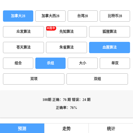
加拿大28
加拿大西28
台湾28
比特币28
众发算法
先知算法
狐狸算法
苍天算法
朱雀算法
血腥算法
组合
杀组
大小
单双
双项
双组
100期 正确：76 期 错误：24 期
正确率：76%
预测
走势
统计