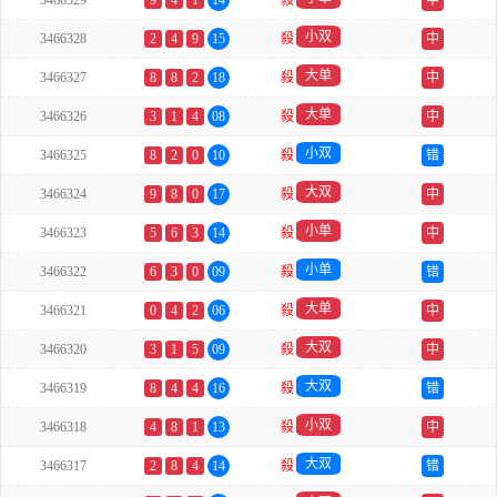
3466329
9
4
1
14
殺
中
小双
3466328
2
4
9
15
殺
中
大单
3466327
8
8
2
18
殺
中
大单
3466326
3
1
4
08
殺
中
小双
3466325
8
2
0
10
殺
错
大双
3466324
9
8
0
17
殺
中
小单
3466323
5
6
3
14
殺
中
小单
3466322
6
3
0
09
殺
错
大单
3466321
0
4
2
06
殺
中
大双
3466320
3
1
5
09
殺
中
大双
3466319
8
4
4
16
殺
错
小双
3466318
4
8
1
13
殺
中
大双
3466317
2
8
4
14
殺
错