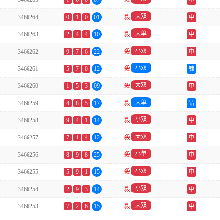
3466265
1
6
0
07
殺
中
大双
3466264
0
1
0
01
殺
中
大单
3466263
2
4
4
10
殺
中
小双
3466262
9
7
6
22
殺
中
小双
3466261
5
7
0
12
殺
错
大双
3466260
1
5
3
09
殺
中
大单
3466259
4
8
5
17
殺
错
小双
3466258
9
4
1
14
殺
中
大双
3466257
7
1
4
12
殺
中
小单
3466256
8
9
8
25
殺
中
小双
3466255
5
9
1
15
殺
中
小双
3466254
2
9
3
14
殺
中
大双
3466253
7
2
6
15
殺
中