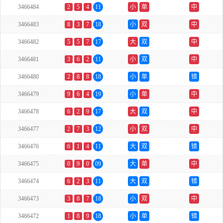
3466484
2
5
4
11
小
单
中
3466483
8
3
7
18
小
双
中
3466482
5
5
7
17
大
双
中
3466481
3
6
2
11
小
双
中
3466480
2
8
8
18
小
单
错
3466479
9
6
4
19
小
单
中
3466478
6
2
9
17
大
双
中
3466477
2
7
3
12
小
双
中
3466476
6
1
4
11
大
双
错
3466475
0
9
0
09
大
单
中
3466474
6
2
3
11
大
双
错
3466473
3
8
7
18
小
双
中
3466472
1
8
9
18
小
单
错