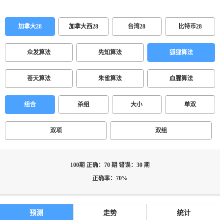
加拿大28
加拿大西28
台湾28
比特币28
众发算法
先知算法
狐狸算法
苍天算法
朱雀算法
血腥算法
组合
杀组
大小
单双
双项
双组
100期 正确：70 期 错误：30 期
正确率：70%
预测
走势
统计