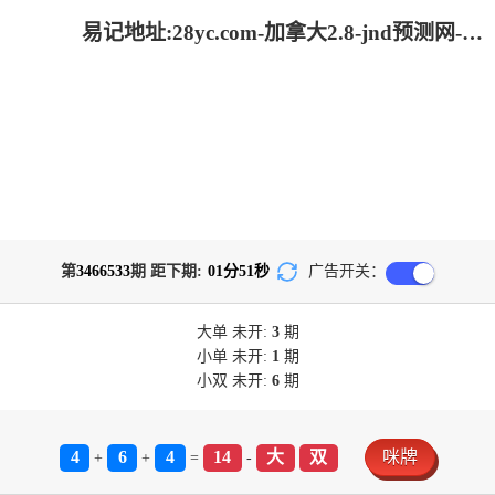
易记地址:28yc.com-加拿大2.8-jnd预测网-PC2.8预测走势-加拿大2.8预测在线预测pc_专注研究加拿大预测!
第
3466533
期 距下期:
01
分
51
秒
广告开关：
大单
未开:
3
期
小单
未开:
1
期
小双
未开:
6
期
4
6
4
14
大
双
咪牌
+
+
=
-