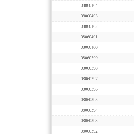
08060404
08060403
08060402
08060401
08060400
08060399
08060398
08060397
08060396
08060395
08060394
08060393
08060392