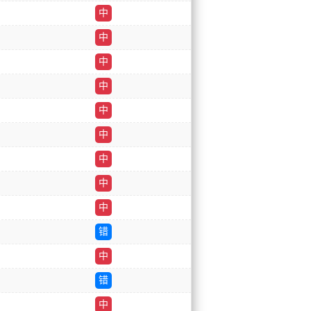
中
中
中
中
中
中
中
中
中
错
中
错
中