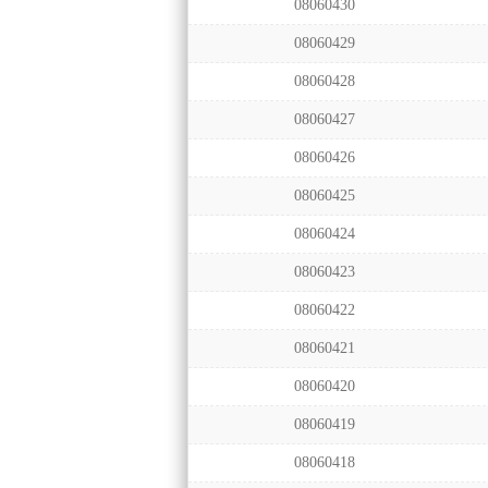
08060430
08060429
08060428
08060427
08060426
08060425
08060424
08060423
08060422
08060421
08060420
08060419
08060418