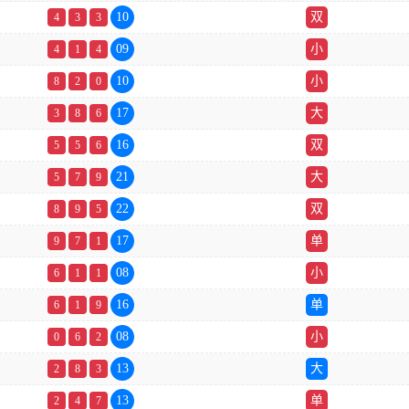
10
双
4
3
3
09
小
4
1
4
10
小
8
2
0
17
大
3
8
6
16
双
5
5
6
21
大
5
7
9
22
双
8
9
5
17
单
9
7
1
08
小
6
1
1
16
单
6
1
9
08
小
0
6
2
13
大
2
8
3
13
单
2
4
7