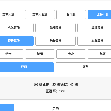
加拿大28
加拿大西28
台湾28
比特币28
众发算法
先知算法
狐狸算法
苍天算法
朱雀算法
血腥算法
组合
杀组
大小
单双
双项
双组
100期 正确：55 期 错误：45 期
正确率：55%
走势