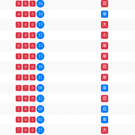
16
双
9
6
1
10
单
4
3
3
15
大
5
4
6
12
小
2
4
6
15
单
6
9
0
15
单
3
3
9
18
双
9
9
0
11
单
5
0
6
08
单
1
7
0
12
双
3
0
9
09
双
1
0
8
02
单
1
0
1
21
大
7
6
8