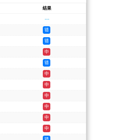
结果
---
错
错
中
错
中
中
中
中
中
中
错