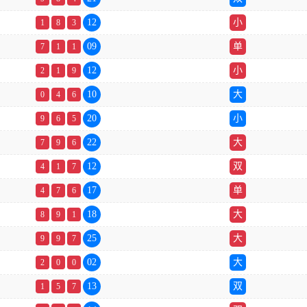
12
小
1
8
3
09
单
7
1
1
12
小
2
1
9
10
大
0
4
6
20
小
9
6
5
22
大
7
9
6
12
双
4
1
7
17
单
4
7
6
18
大
8
9
1
25
大
9
9
7
02
大
2
0
0
13
双
1
5
7