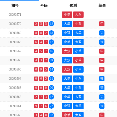
期号
号码
预测
结果
08090571
---
小单
大双
---
08090570
2
5
5
12
大单
小双
中
08090569
8
8
2
18
小双
大单
错
08090568
6
4
7
17
小单
大双
错
08090567
4
5
7
16
大双
小单
中
08090566
4
3
2
09
大双
小单
中
08090565
0
9
5
14
大双
小单
中
08090564
0
6
5
11
大单
小双
错
08090563
0
0
0
00
大单
小双
错
08090562
2
7
3
12
小单
大双
错
08090561
9
7
6
22
小双
大单
错
08090560
3
4
0
07
小单
大双
中