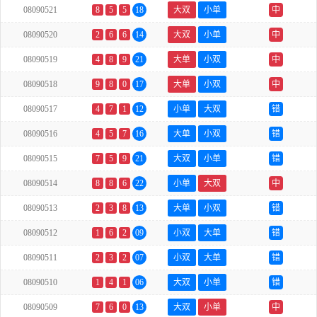
08090521
8
5
5
18
大双
小单
中
08090520
2
6
6
14
大双
小单
中
08090519
4
8
9
21
大单
小双
中
08090518
9
8
0
17
大单
小双
中
08090517
4
7
1
12
小单
大双
错
08090516
4
5
7
16
大单
小双
错
08090515
7
5
9
21
大双
小单
错
08090514
8
8
6
22
小单
大双
中
08090513
2
3
8
13
大单
小双
错
08090512
1
6
2
09
小双
大单
错
08090511
2
3
2
07
小双
大单
错
08090510
1
4
1
06
大双
小单
错
08090509
7
6
0
13
大双
小单
中