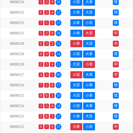
08090534
5
2
9
16
小双
大单
错
08090533
6
2
4
12
小单
大双
错
08090532
7
1
5
13
大单
小双
错
08090531
5
3
8
16
小单
大双
中
08090530
6
3
2
11
小单
大双
中
08090529
6
3
5
14
小双
大单
错
08090528
2
5
4
11
大双
小单
中
08090527
4
1
1
06
小双
大单
中
08090526
7
2
8
17
大双
小单
错
08090525
9
0
1
10
大双
小单
错
08090524
3
5
6
14
小双
大单
错
08090523
5
6
1
12
小单
大双
错
08090522
8
7
0
15
大单
小双
中