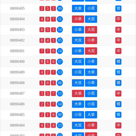
08090495
2
5
2
09
大单
小双
错
08090494
4
0
7
11
小单
大双
中
08090493
6
5
3
14
小单
大双
中
08090492
0
4
1
05
大双
小单
中
08090491
7
7
0
14
小单
大双
中
08090490
9
8
0
17
大双
小单
错
08090489
4
2
7
13
小双
大单
错
08090488
5
0
1
06
大双
小单
错
08090487
3
5
7
15
大单
小双
中
08090486
2
5
7
14
大单
小双
错
08090485
2
1
6
09
小双
大单
错
08090484
4
5
4
13
大双
小单
中