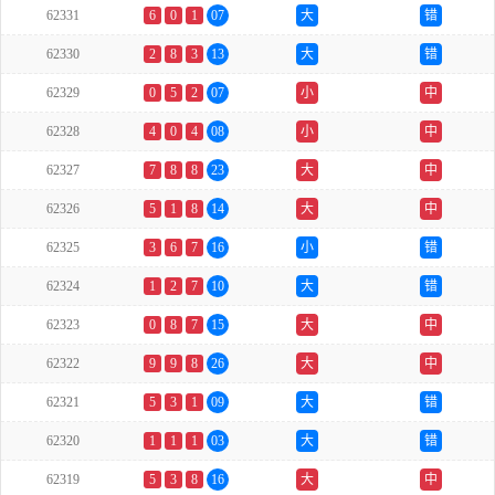
62331
6
0
1
07
大
错
62330
2
8
3
13
大
错
62329
0
5
2
07
小
中
62328
4
0
4
08
小
中
62327
7
8
8
23
大
中
62326
5
1
8
14
大
中
62325
3
6
7
16
小
错
62324
1
2
7
10
大
错
62323
0
8
7
15
大
中
62322
9
9
8
26
大
中
62321
5
3
1
09
大
错
62320
1
1
1
03
大
错
62319
5
3
8
16
大
中