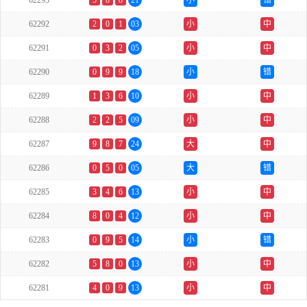
62293
5
8
8
21
小
错
62292
2
0
1
03
小
中
62291
0
3
2
05
小
中
62290
0
9
9
18
小
错
62289
1
3
6
10
小
中
62288
2
2
5
09
小
中
62287
9
8
7
24
大
中
62286
0
5
0
05
大
错
62285
3
4
6
13
小
中
62284
8
0
4
12
小
中
62283
0
9
5
14
小
错
62282
5
8
0
13
小
中
62281
4
0
9
13
小
中