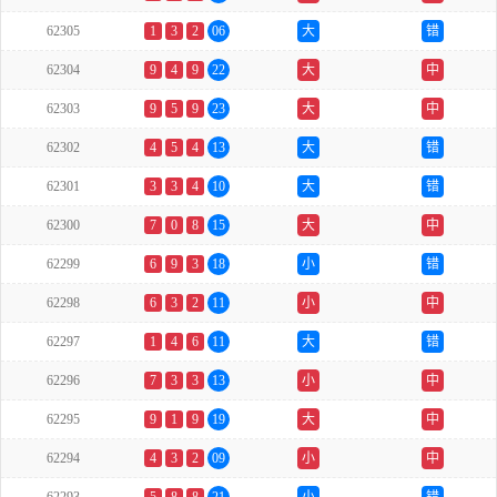
62305
1
3
2
06
大
错
62304
9
4
9
22
大
中
62303
9
5
9
23
大
中
62302
4
5
4
13
大
错
62301
3
3
4
10
大
错
62300
7
0
8
15
大
中
62299
6
9
3
18
小
错
62298
6
3
2
11
小
中
62297
1
4
6
11
大
错
62296
7
3
3
13
小
中
62295
9
1
9
19
大
中
62294
4
3
2
09
小
中