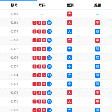
期号
号码
预测
结果
62381
---
大
---
单
62380
9
2
8
19
大
中
62379
2
0
4
06
大
错
62378
5
3
8
16
大
中
62377
4
0
0
04
大
错
62376
1
6
1
08
大
错
62375
3
8
9
20
小
错
62374
7
1
5
13
大
错
62373
9
5
9
23
小
错
62372
8
3
5
16
大
中
62371
4
3
8
15
大
中
62370
2
2
0
04
大
错