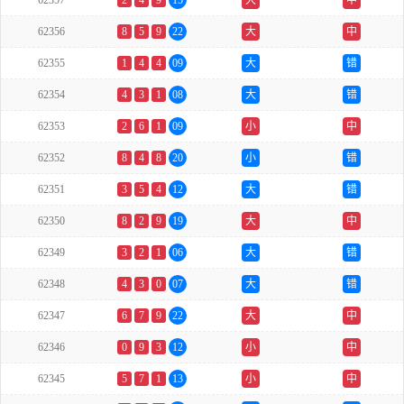
62357
2
4
9
15
大
中
62356
8
5
9
22
大
中
62355
1
4
4
09
大
错
62354
4
3
1
08
大
错
62353
2
6
1
09
小
中
62352
8
4
8
20
小
错
62351
3
5
4
12
大
错
62350
8
2
9
19
大
中
62349
3
2
1
06
大
错
62348
4
3
0
07
大
错
62347
6
7
9
22
大
中
62346
0
9
3
12
小
中
62345
5
7
1
13
小
中