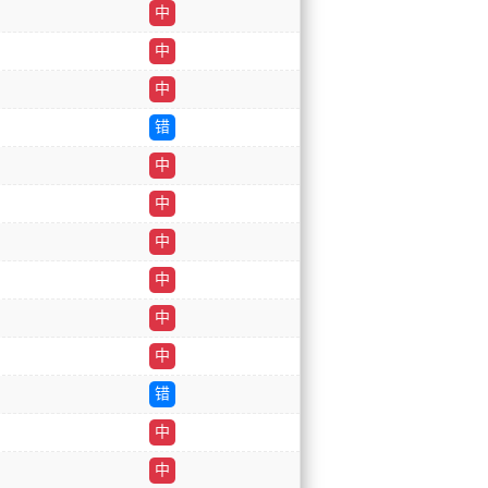
中
中
中
错
中
中
中
中
中
中
错
中
中