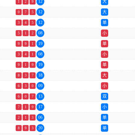
12
大
1
2
9
12
大
0
7
5
12
单
3
4
5
08
小
5
1
2
19
单
9
9
1
08
小
3
4
1
19
单
9
1
9
18
大
8
3
7
09
小
6
3
0
13
双
6
0
7
17
小
7
1
9
06
单
2
1
3
20
单
8
9
3