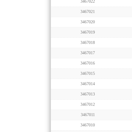
3467022
3467021
3467020
3467019
3467018
3467017
3467016
3467015
3467014
3467013
3467012
3467011
3467010