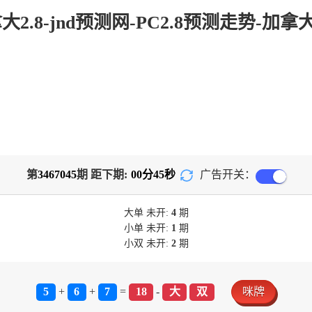
第
3467045
期 距下期:
00
分
45
秒
广告开关：
大单
未开:
4
期
小单
未开:
1
期
小双
未开:
2
期
5
+
6
+
7
=
18
-
大
双
咪牌