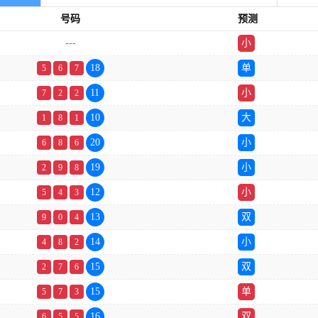
号码
预测
---
小
18
单
5
6
7
11
小
7
2
2
10
大
1
8
1
20
小
6
8
6
19
小
2
9
8
12
小
5
4
3
13
双
9
0
4
14
小
4
8
2
15
双
2
7
6
15
单
5
7
3
16
双
6
5
5