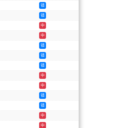
错
错
中
中
错
错
错
中
中
错
错
中
中