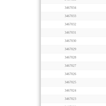
3467034
3467033
3467032
3467031
3467030
3467029
3467028
3467027
3467026
3467025
3467024
3467023