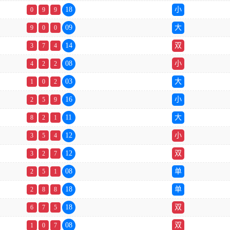
18
小
0
9
9
09
大
9
0
0
14
双
3
7
4
08
小
4
2
2
03
大
1
0
2
16
小
2
5
9
11
大
8
2
1
12
小
3
5
4
12
双
3
2
7
08
单
2
5
1
18
单
2
8
8
18
双
6
7
5
08
双
1
0
7